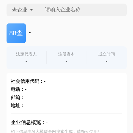
查企业
查企业
-
88查
查招投标
法定代表人
注册资本
成立时间
-
-
-
查产地
社会信用代码
：
-
电话
：
-
邮箱
：
-
地址
：
-
企业信息概览：
-
如上信息由AI大模型全网搜索生成，请甄别使用!