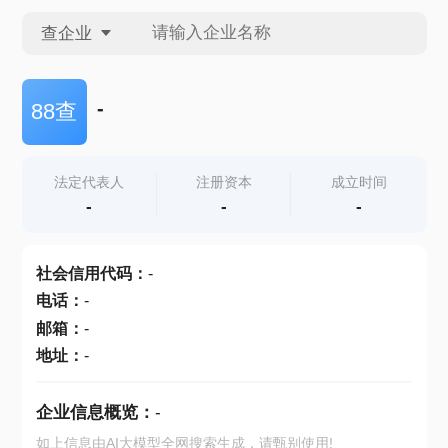
查企业
查企业
-
88查
查招投标
法定代表人
注册资本
成立时间
-
-
-
查产地
社会信用代码
：
-
电话
：
-
邮箱
：
-
地址
：
-
企业信息概览：
-
如上信息由AI大模型全网搜索生成，请甄别使用!