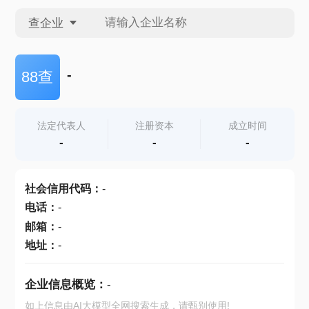
查企业
查企业
-
88查
查招投标
法定代表人
注册资本
成立时间
-
-
-
查产地
社会信用代码
：
-
电话
：
-
邮箱
：
-
地址
：
-
企业信息概览：
-
如上信息由AI大模型全网搜索生成，请甄别使用!