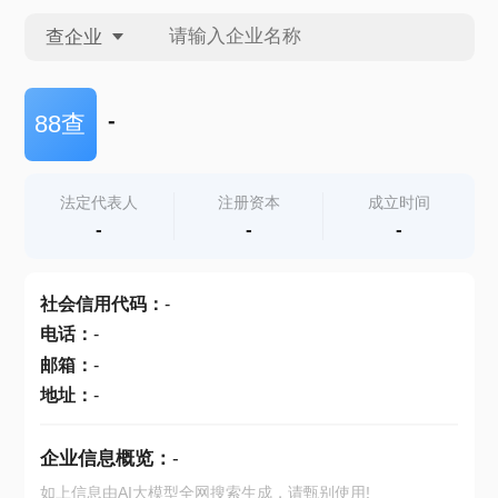
查企业
查企业
-
88查
查招投标
法定代表人
注册资本
成立时间
-
-
-
查产地
社会信用代码
：
-
电话
：
-
邮箱
：
-
地址
：
-
企业信息概览：
-
如上信息由AI大模型全网搜索生成，请甄别使用!