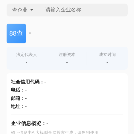
查企业
查企业
-
88查
查招投标
法定代表人
注册资本
成立时间
-
-
-
查产地
社会信用代码
：
-
电话
：
-
邮箱
：
-
地址
：
-
企业信息概览：
-
如上信息由AI大模型全网搜索生成，请甄别使用!