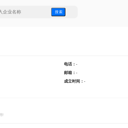
搜 索
电话
：
-
邮箱
：
-
成立时间
：
-
用!