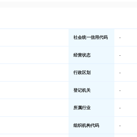
社会统一信用代码
-
经营状态
-
行政区划
-
登记机关
-
所属行业
-
组织机构代码
-