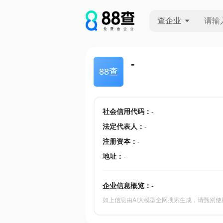
查企业
查企业
-
88查
查招投标
查产地
社会信用代码
：
-
法定代表人
：
-
注册资本
：
-
地址
：
-
企业信息概览：
-
如上信息由AI大模型全网搜索生成，请甄别使