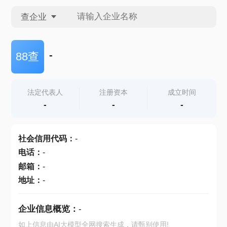
查企业
查企业
-
88查
查招投标
法定代表人
注册资本
成立时间
-
-
-
查产地
社会信用代码
：
-
电话
：
-
邮箱
：
-
地址
：
-
企业信息概览：
-
如上信息由AI大模型全网搜索生成，请甄别使用!