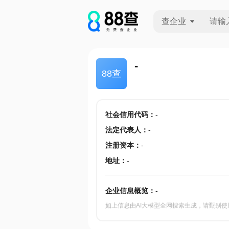
查企业
查企业
-
88查
查招投标
查产地
社会信用代码
：
-
法定代表人
：
-
注册资本
：
-
地址
：
-
企业信息概览：
-
如上信息由AI大模型全网搜索生成，请甄别使