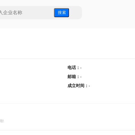
搜 索
电话
：
-
邮箱
：
-
成立时间
：
-
用!