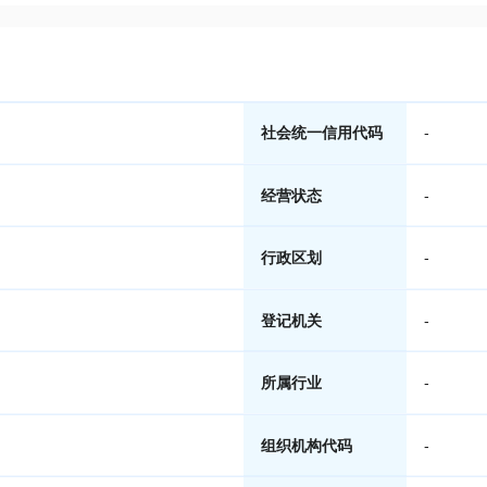
社会统一信用代码
-
经营状态
-
行政区划
-
登记机关
-
所属行业
-
组织机构代码
-