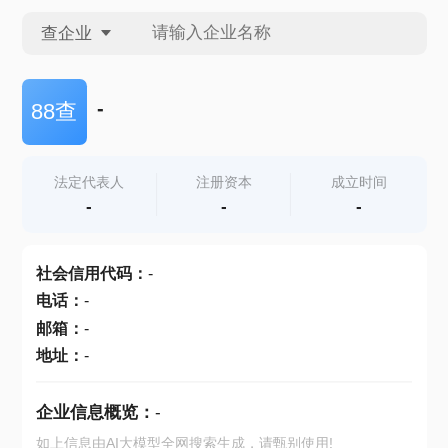
查企业
查企业
-
88查
查招投标
法定代表人
注册资本
成立时间
-
-
-
查产地
社会信用代码
：
-
电话
：
-
邮箱
：
-
地址
：
-
企业信息概览：
-
如上信息由AI大模型全网搜索生成，请甄别使用!