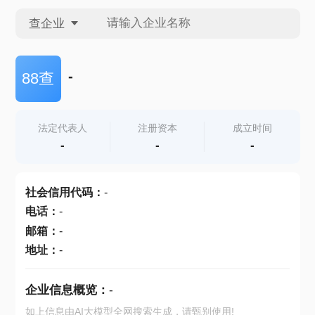
查企业
查企业
-
88查
查招投标
法定代表人
注册资本
成立时间
-
-
-
查产地
社会信用代码
：
-
电话
：
-
邮箱
：
-
地址
：
-
企业信息概览：
-
如上信息由AI大模型全网搜索生成，请甄别使用!