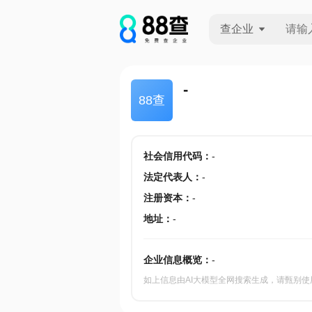
查企业
查企业
-
88查
查招投标
查产地
社会信用代码
：
-
法定代表人
：
-
注册资本
：
-
地址
：
-
企业信息概览：
-
如上信息由AI大模型全网搜索生成，请甄别使