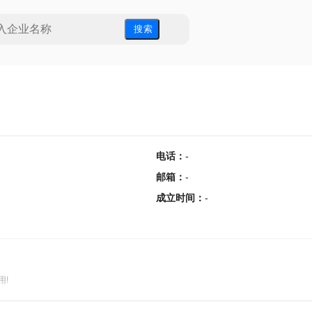
搜 索
电话
：
-
邮箱
：
-
成立时间
：
-
用!