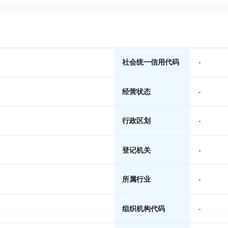
社会统一信用代码
-
经营状态
-
行政区划
-
登记机关
-
所属行业
-
组织机构代码
-