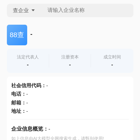
查企业
查企业
-
88查
查招投标
法定代表人
注册资本
成立时间
-
-
-
查产地
社会信用代码
：
-
电话
：
-
邮箱
：
-
地址
：
-
企业信息概览：
-
如上信息由AI大模型全网搜索生成，请甄别使用!