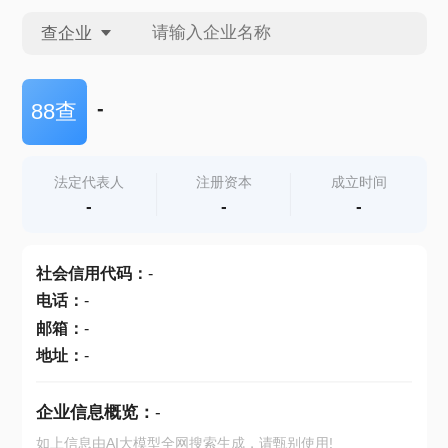
查企业
查企业
-
88查
查招投标
法定代表人
注册资本
成立时间
-
-
-
查产地
社会信用代码
：
-
电话
：
-
邮箱
：
-
地址
：
-
企业信息概览：
-
如上信息由AI大模型全网搜索生成，请甄别使用!