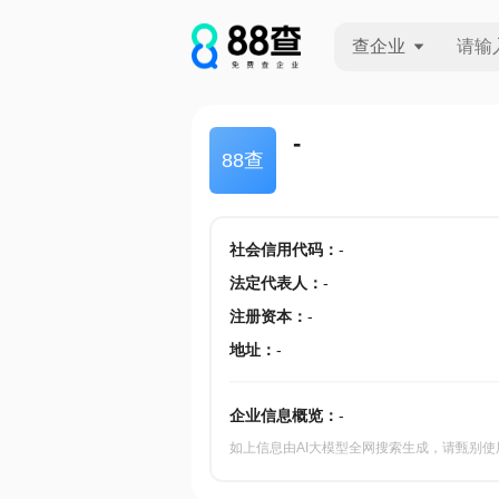
查企业
查企业
-
88查
查招投标
查产地
社会信用代码
：
-
法定代表人
：
-
注册资本
：
-
地址
：
-
企业信息概览：
-
如上信息由AI大模型全网搜索生成，请甄别使