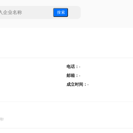
搜 索
电话
：
-
邮箱
：
-
成立时间
：
-
用!