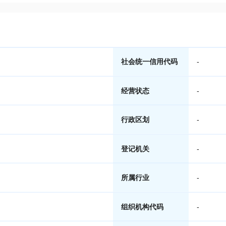
社会统一信用代码
-
经营状态
-
行政区划
-
登记机关
-
所属行业
-
组织机构代码
-