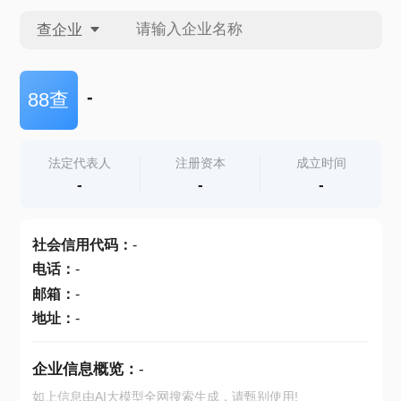
查企业
查企业
-
88查
查招投标
法定代表人
注册资本
成立时间
-
-
-
查产地
社会信用代码
：
-
电话
：
-
邮箱
：
-
地址
：
-
企业信息概览：
-
如上信息由AI大模型全网搜索生成，请甄别使用!