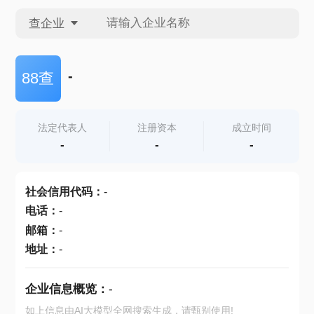
查企业
查企业
-
88查
查招投标
法定代表人
注册资本
成立时间
-
-
-
查产地
社会信用代码
：
-
电话
：
-
邮箱
：
-
地址
：
-
企业信息概览：
-
如上信息由AI大模型全网搜索生成，请甄别使用!