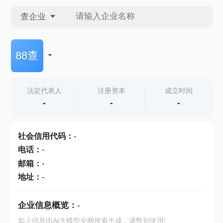
查企业
查企业
-
88查
查招投标
法定代表人
注册资本
成立时间
-
-
-
查产地
社会信用代码
：
-
电话
：
-
邮箱
：
-
地址
：
-
企业信息概览：
-
如上信息由AI大模型全网搜索生成，请甄别使用!