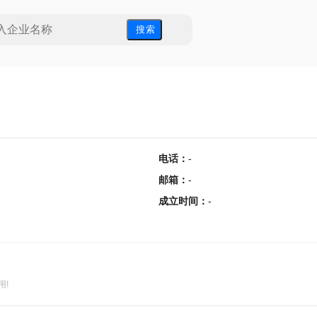
搜 索
电话
：
-
邮箱
：
-
成立时间
：
-
用!