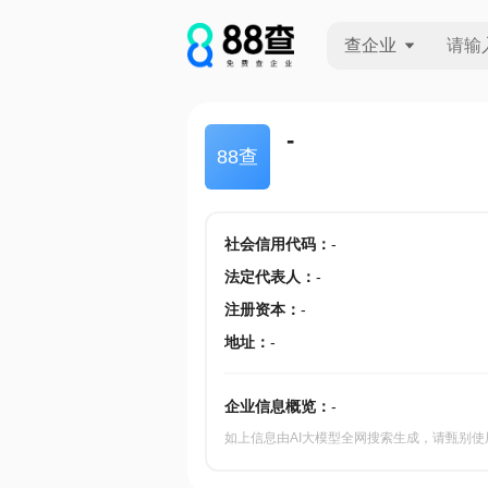
查企业
查企业
-
88查
查招投标
查产地
社会信用代码
：
-
法定代表人
：
-
注册资本
：
-
地址
：
-
企业信息概览：
-
如上信息由AI大模型全网搜索生成，请甄别使