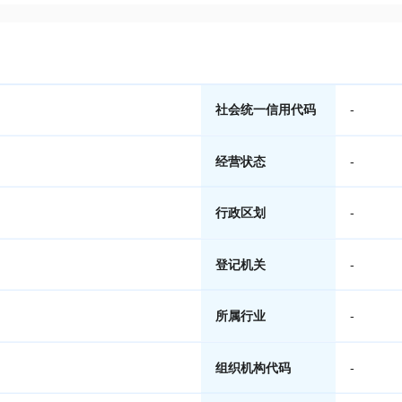
社会统一信用代码
-
经营状态
-
行政区划
-
登记机关
-
所属行业
-
组织机构代码
-