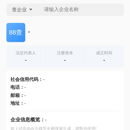
查企业
查企业
-
88查
查招投标
法定代表人
注册资本
成立时间
-
-
-
查产地
社会信用代码
：
-
电话
：
-
邮箱
：
-
地址
：
-
企业信息概览：
-
如上信息由AI大模型全网搜索生成，请甄别使用!