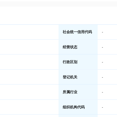
社会统一信用代码
-
经营状态
-
行政区划
-
登记机关
-
所属行业
-
组织机构代码
-