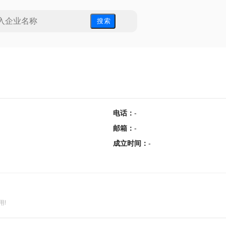
搜 索
电话
：
-
邮箱
：
-
成立时间
：
-
用!