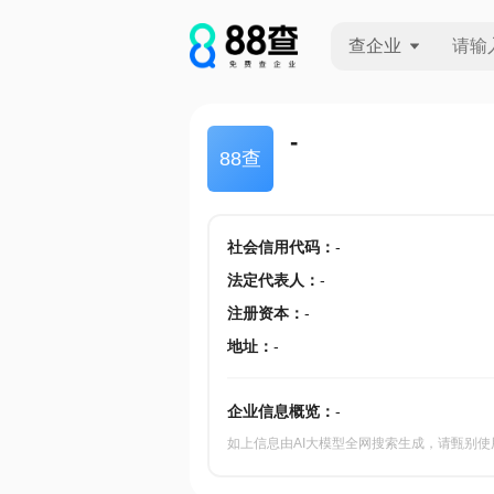
查企业
查企业
-
88查
查招投标
查产地
社会信用代码
：
-
法定代表人
：
-
注册资本
：
-
地址
：
-
企业信息概览：
-
如上信息由AI大模型全网搜索生成，请甄别使