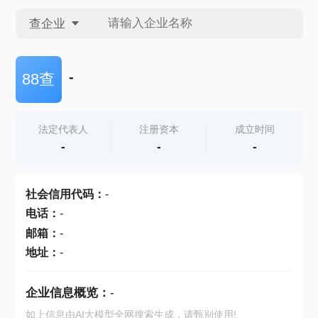
查企业
查企业
-
88查
查招投标
法定代表人
注册资本
成立时间
-
-
-
查产地
社会信用代码
：
-
电话
：
-
邮箱
：
-
地址
：
-
企业信息概览：
-
如上信息由AI大模型全网搜索生成，请甄别使用!