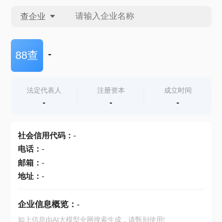
查企业
查企业
-
88查
查招投标
法定代表人
注册资本
成立时间
-
-
-
查产地
社会信用代码
：
-
电话
：
-
邮箱
：
-
地址
：
-
企业信息概览：
-
如上信息由AI大模型全网搜索生成，请甄别使用!