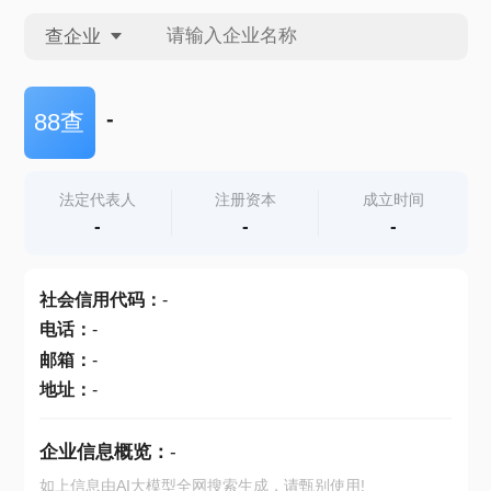
查企业
查企业
-
88查
查招投标
法定代表人
注册资本
成立时间
-
-
-
查产地
社会信用代码
：
-
电话
：
-
邮箱
：
-
地址
：
-
企业信息概览：
-
如上信息由AI大模型全网搜索生成，请甄别使用!