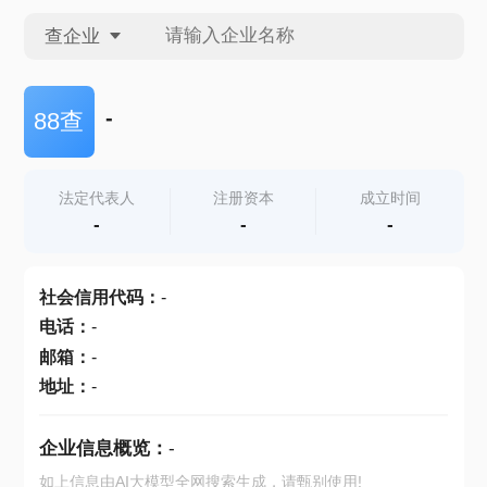
查企业
查企业
-
88查
查招投标
法定代表人
注册资本
成立时间
-
-
-
查产地
社会信用代码
：
-
电话
：
-
邮箱
：
-
地址
：
-
企业信息概览：
-
如上信息由AI大模型全网搜索生成，请甄别使用!