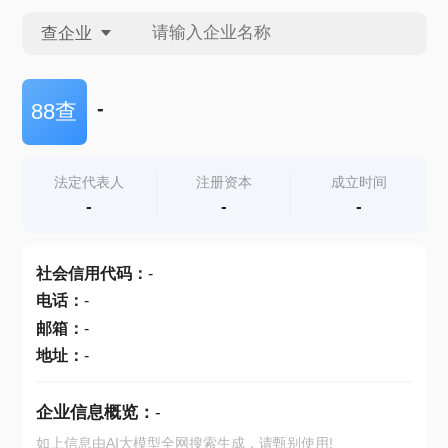
查企业
查企业
-
88查
查招投标
法定代表人
注册资本
成立时间
-
-
-
查产地
社会信用代码
：
-
电话
：
-
邮箱
：
-
地址
：
-
企业信息概览：
-
如上信息由AI大模型全网搜索生成，请甄别使用!