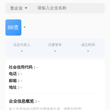
查企业
查企业
-
88查
查招投标
法定代表人
注册资本
成立时间
-
-
-
查产地
社会信用代码
：
-
电话
：
-
邮箱
：
-
地址
：
-
企业信息概览：
-
如上信息由AI大模型全网搜索生成，请甄别使用!