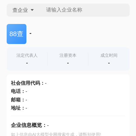
查企业
查企业
-
88查
查招投标
法定代表人
注册资本
成立时间
-
-
-
查产地
社会信用代码
：
-
电话
：
-
邮箱
：
-
地址
：
-
企业信息概览：
-
如上信息由AI大模型全网搜索生成，请甄别使用!