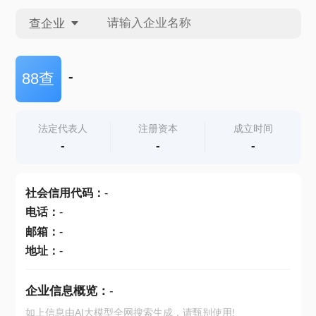
查企业
查企业
-
88查
查招投标
法定代表人
注册资本
成立时间
-
-
-
查产地
社会信用代码
：
-
电话
：
-
邮箱
：
-
地址
：
-
企业信息概览：
-
如上信息由AI大模型全网搜索生成，请甄别使用!