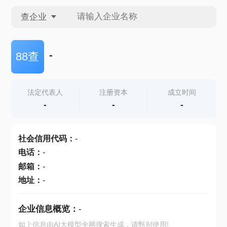
查企业
查企业
-
88查
查招投标
法定代表人
注册资本
成立时间
-
-
-
查产地
社会信用代码
：
-
电话
：
-
邮箱
：
-
地址
：
-
企业信息概览：
-
如上信息由AI大模型全网搜索生成，请甄别使用!