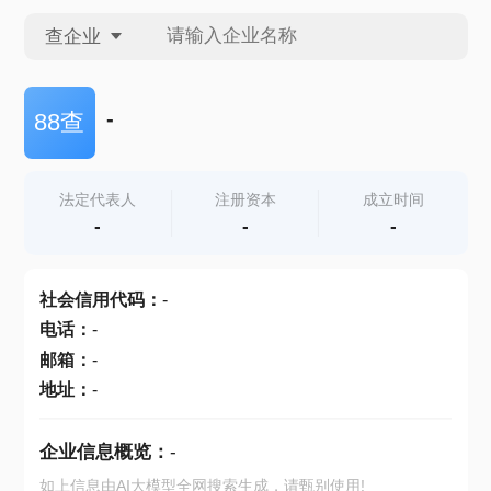
查企业
查企业
-
88查
查招投标
法定代表人
注册资本
成立时间
-
-
-
查产地
社会信用代码
：
-
电话
：
-
邮箱
：
-
地址
：
-
企业信息概览：
-
如上信息由AI大模型全网搜索生成，请甄别使用!