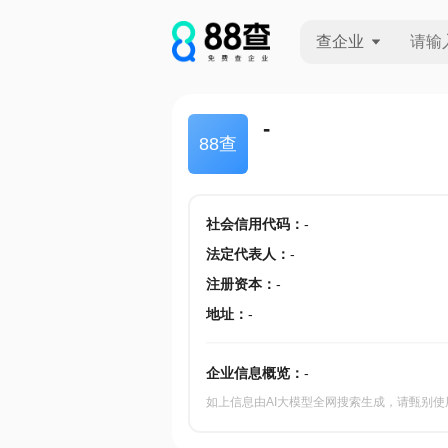
查企业
查企业
-
88查
查招投标
查产地
社会信用代码
：
-
法定代表人
：
-
注册资本
：
-
地址
：
-
企业信息概览：
-
如上信息由AI大模型全网搜索生成，请甄别使