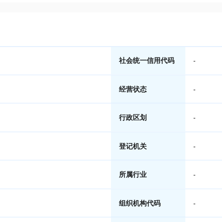
社会统一信用代码
-
经营状态
-
行政区划
-
登记机关
-
所属行业
-
组织机构代码
-