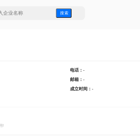
搜 索
电话
：
-
邮箱
：
-
成立时间
：
-
用!