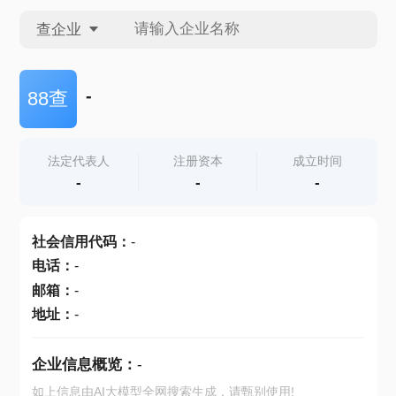
查企业
查企业
-
88查
查招投标
法定代表人
注册资本
成立时间
-
-
-
查产地
社会信用代码
：
-
电话
：
-
邮箱
：
-
地址
：
-
企业信息概览：
-
如上信息由AI大模型全网搜索生成，请甄别使用!