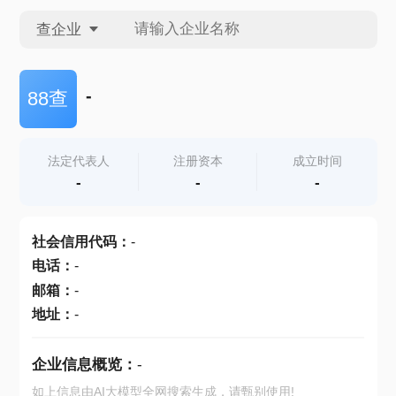
查企业
查企业
-
88查
查招投标
法定代表人
注册资本
成立时间
-
-
-
查产地
社会信用代码
：
-
电话
：
-
邮箱
：
-
地址
：
-
企业信息概览：
-
如上信息由AI大模型全网搜索生成，请甄别使用!