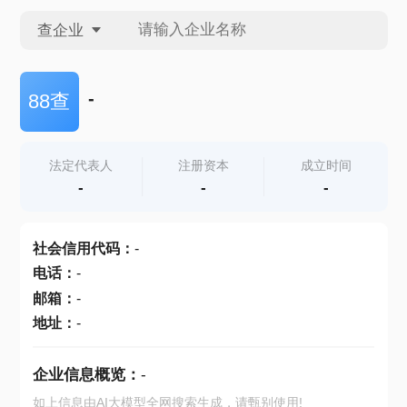
查企业
查企业
-
88查
查招投标
法定代表人
注册资本
成立时间
-
-
-
查产地
社会信用代码
：
-
电话
：
-
邮箱
：
-
地址
：
-
企业信息概览：
-
如上信息由AI大模型全网搜索生成，请甄别使用!