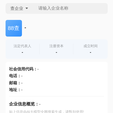
查企业
查企业
-
88查
查招投标
法定代表人
注册资本
成立时间
-
-
-
查产地
社会信用代码
：
-
电话
：
-
邮箱
：
-
地址
：
-
企业信息概览：
-
如上信息由AI大模型全网搜索生成，请甄别使用!