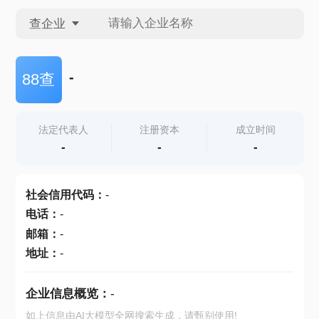
查企业
查企业
-
88查
查招投标
法定代表人
注册资本
成立时间
-
-
-
查产地
社会信用代码
：
-
电话
：
-
邮箱
：
-
地址
：
-
企业信息概览：
-
如上信息由AI大模型全网搜索生成，请甄别使用!