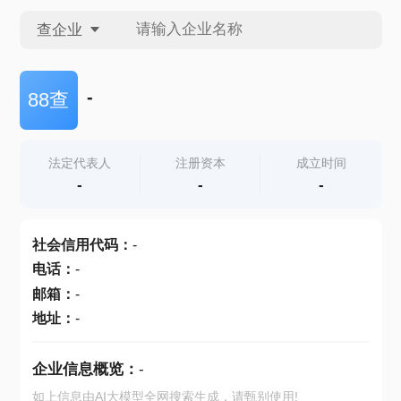
查企业
查企业
-
88查
查招投标
法定代表人
注册资本
成立时间
-
-
-
查产地
社会信用代码
：
-
电话
：
-
邮箱
：
-
地址
：
-
企业信息概览：
-
如上信息由AI大模型全网搜索生成，请甄别使用!