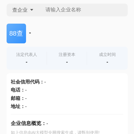
查企业
查企业
-
88查
查招投标
法定代表人
注册资本
成立时间
-
-
-
查产地
社会信用代码
：
-
电话
：
-
邮箱
：
-
地址
：
-
企业信息概览：
-
如上信息由AI大模型全网搜索生成，请甄别使用!