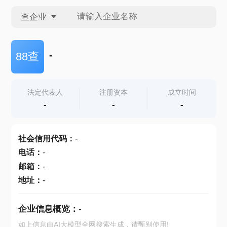
查企业
查企业
-
88查
查招投标
法定代表人
注册资本
成立时间
-
-
-
查产地
社会信用代码
：
-
电话
：
-
邮箱
：
-
地址
：
-
企业信息概览：
-
如上信息由AI大模型全网搜索生成，请甄别使用!