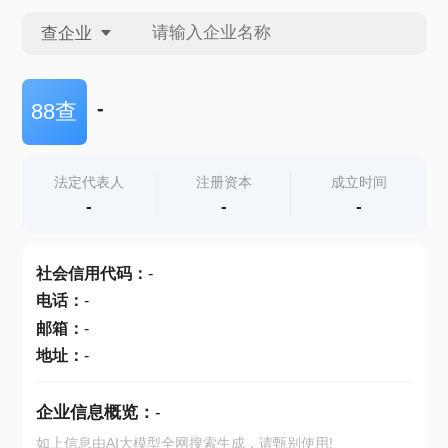
查企业
查企业
-
88查
查招投标
法定代表人
注册资本
成立时间
-
-
-
查产地
社会信用代码
：
-
电话
：
-
邮箱
：
-
地址
：
-
企业信息概览：
-
如上信息由AI大模型全网搜索生成，请甄别使用!