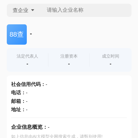
查企业
查企业
-
88查
查招投标
法定代表人
注册资本
成立时间
-
-
-
查产地
社会信用代码
：
-
电话
：
-
邮箱
：
-
地址
：
-
企业信息概览：
-
如上信息由AI大模型全网搜索生成，请甄别使用!