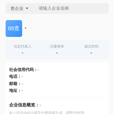
查企业
查企业
-
88查
查招投标
法定代表人
注册资本
成立时间
-
-
-
查产地
社会信用代码
：
-
电话
：
-
邮箱
：
-
地址
：
-
企业信息概览：
-
如上信息由AI大模型全网搜索生成，请甄别使用!