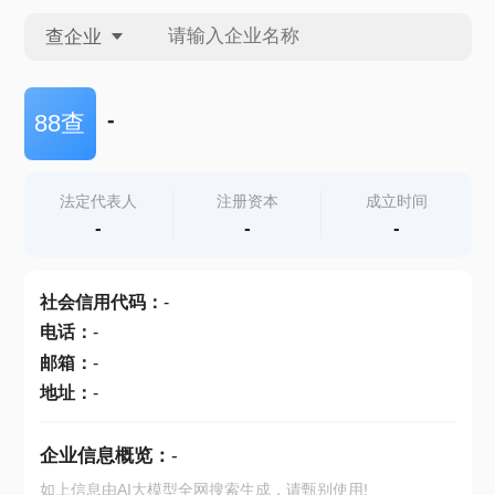
查企业
查企业
-
88查
查招投标
法定代表人
注册资本
成立时间
-
-
-
查产地
社会信用代码
：
-
电话
：
-
邮箱
：
-
地址
：
-
企业信息概览：
-
如上信息由AI大模型全网搜索生成，请甄别使用!