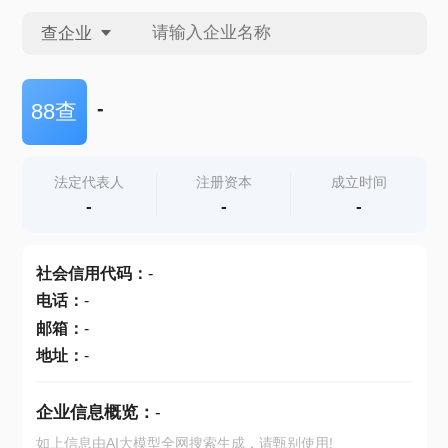
查企业
查企业
-
88查
查招投标
法定代表人
注册资本
成立时间
-
-
-
查产地
社会信用代码
：
-
电话
：
-
邮箱
：
-
地址
：
-
企业信息概览：
-
如上信息由AI大模型全网搜索生成，请甄别使用!