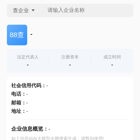
查企业
查企业
-
88查
查招投标
法定代表人
注册资本
成立时间
-
-
-
查产地
社会信用代码
：
-
电话
：
-
邮箱
：
-
地址
：
-
企业信息概览：
-
如上信息由AI大模型全网搜索生成，请甄别使用!