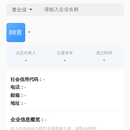
查企业
查企业
-
88查
查招投标
法定代表人
注册资本
成立时间
-
-
-
查产地
社会信用代码
：
-
电话
：
-
邮箱
：
-
地址
：
-
企业信息概览：
-
如上信息由AI大模型全网搜索生成，请甄别使用!