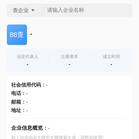
查企业
查企业
-
88查
查招投标
法定代表人
注册资本
成立时间
-
-
-
查产地
社会信用代码
：
-
电话
：
-
邮箱
：
-
地址
：
-
企业信息概览：
-
如上信息由AI大模型全网搜索生成，请甄别使用!