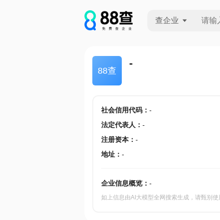
查企业
查企业
-
88查
查招投标
查产地
社会信用代码
：
-
法定代表人
：
-
注册资本
：
-
地址
：
-
企业信息概览：
-
如上信息由AI大模型全网搜索生成，请甄别使