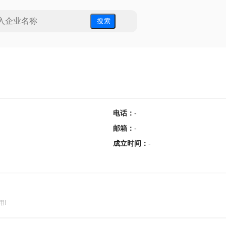
搜 索
电话
：
-
邮箱
：
-
成立时间
：
-
用!