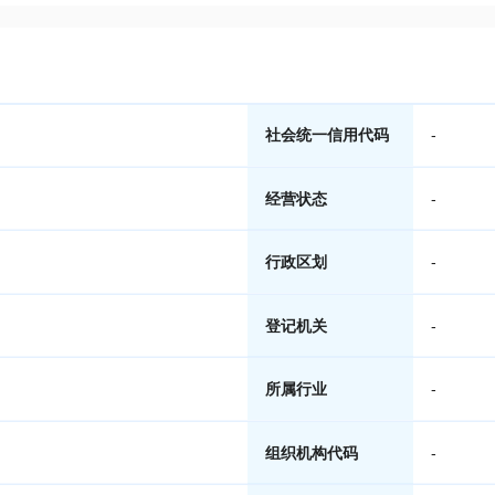
社会统一信用代码
-
经营状态
-
行政区划
-
登记机关
-
所属行业
-
组织机构代码
-