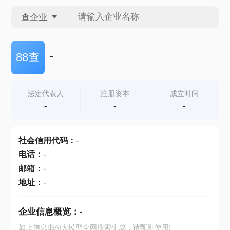
查企业
查企业
-
88查
查招投标
法定代表人
注册资本
成立时间
-
-
-
查产地
社会信用代码
：
-
电话
：
-
邮箱
：
-
地址
：
-
企业信息概览：
-
如上信息由AI大模型全网搜索生成，请甄别使用!