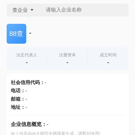
查企业
查企业
-
88查
查招投标
法定代表人
注册资本
成立时间
-
-
-
查产地
社会信用代码
：
-
电话
：
-
邮箱
：
-
地址
：
-
企业信息概览：
-
如上信息由AI大模型全网搜索生成，请甄别使用!